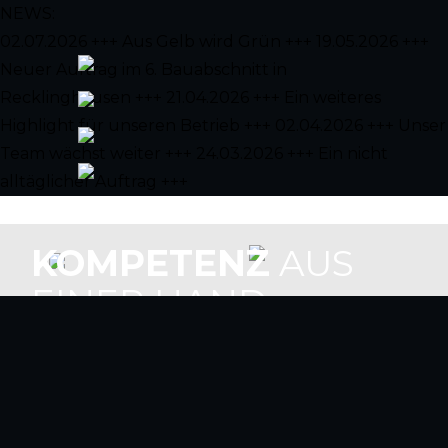
NEWS:
02.07.2026 +++ Aus Gelb wird Grün +++
19.05.2026 +++
Neuer Auftrag im 6. Bauabschnitt in
Recklinghausen +++
21.04.2026 +++ Ein weiteres
Highlight für unseren Betrieb +++
02.04.2026 +++ Unser
Team wächst weiter +++
24.03.2026 +++ Ein nicht
alltäglicher Auftrag +++
KOMPETENZ
AUS
EINER HAND.